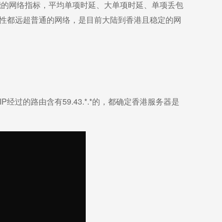
性能的网络指标，平均单项时延、大单项时延、单项丢包
定性都远超普通的网络，是目前大陆到香港且稳定的网
器IP经过的路由含有59.43.*.*的，都确定香港服务器是